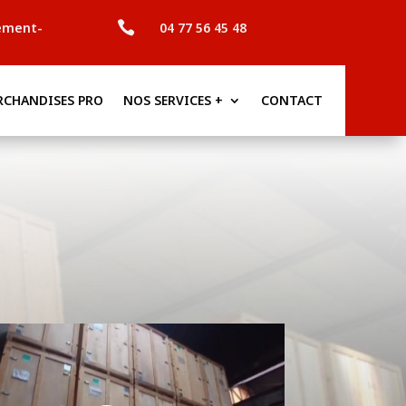

ement-
04 77 56 45 48
RCHANDISES PRO
NOS SERVICES +
CONTACT