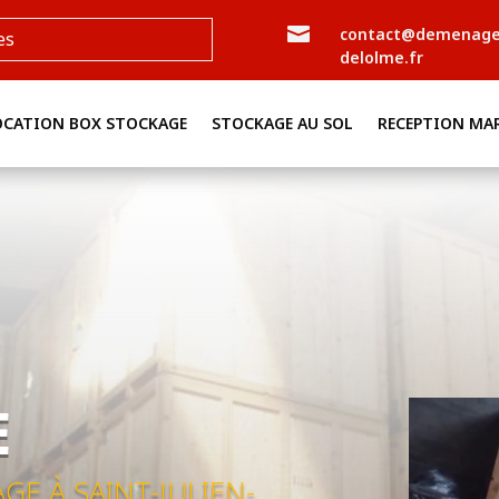

contact@demenag
es
delolme.fr
OCATION BOX STOCKAGE
STOCKAGE AU SOL
RECEPTION MA
E
E À SAINT-JULIEN-