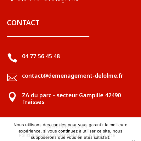
CONTACT
04 77 56 45 48

contact@demenagement-delolme.fr

ZA du parc - secteur Gampille 42490

Fraisses
Nous utilisons des cookies pour vous garantir la meilleure
Mentions Légales
expérience, si vous continuez à utiliser ce site, nous
Politique de Confidentialité
Plan du Site
supposerons que vous en êtes satisfait.