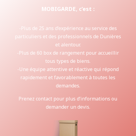
MOBIGARDE, c’est :
-Plus de 25 ans d’expérience au service des
particuliers et des professionnels de Dunières
et alentour.
-Plus de 60 box de rangement pour accueillir
tous types de biens.
-Une équipe attentive et réactive qui répond
rapidement et favorablement à toutes les
demandes.
Prenez contact pour plus d’informations ou
demander un devis.