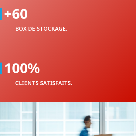
+60
BOX DE STOCKAGE.
100
%
CLIENTS SATISFAITS.