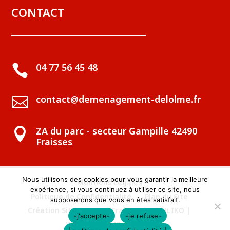
CONTACT
04 77 56 45 48

contact@demenagement-delolme.fr

ZA du parc - secteur Gampille 42490

Fraisses
Nous utilisons des cookies pour vous garantir la meilleure
Mentions Légales
expérience, si vous continuez à utiliser ce site, nous
Politique de Confidentialité
Plan du Site
supposerons que vous en êtes satisfait.
Création Site Internet Fraisses | WEBILIKO |
-j'accepte-
-je refuse-
Webdesign 842 Concept