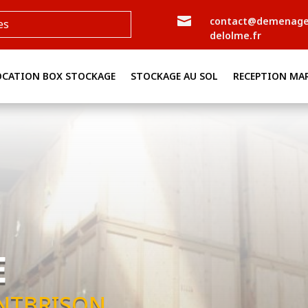

contact@demenag
es
delolme.fr
OCATION BOX STOCKAGE
STOCKAGE AU SOL
RECEPTION MA
E
NTBRISON