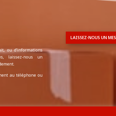
LAISSEZ-NOUS UN ME
t, ou d’informations
s, laissez-nous un
dement.
ment au téléphone ou