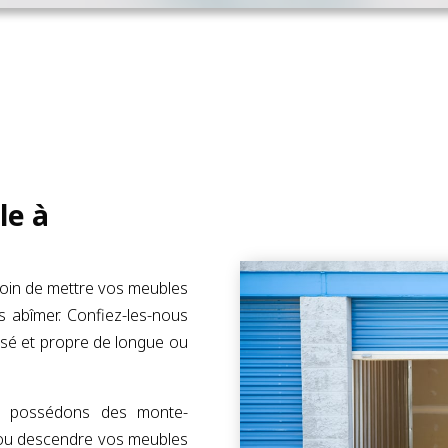
le à
soin de mettre vos meubles
es abîmer. Confiez-les-nous
isé et propre de longue ou
us possédons des monte-
 ou descendre vos meubles