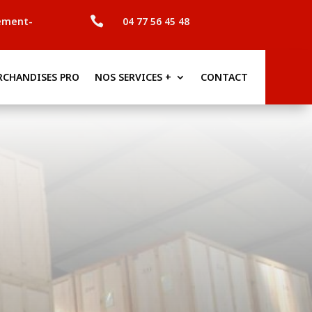

ement-
04 77 56 45 48
RCHANDISES PRO
NOS SERVICES +
CONTACT