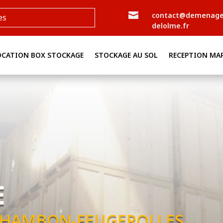

contact@demenag
es
delolme.fr
OCATION BOX STOCKAGE
STOCKAGE AU SOL
RECEPTION MA
E
CHAMBON-FEUGEROLLES