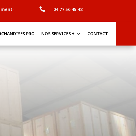

ement-
04 77 56 45 48
RCHANDISES PRO
NOS SERVICES +
CONTACT