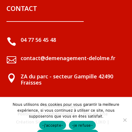
CONTACT
04 77 56 45 48

contact@demenagement-delolme.fr

ZA du parc - secteur Gampille 42490

Fraisses
Nous utilisons des cookies pour vous garantir la meilleure
Mentions Légales
expérience, si vous continuez à utiliser ce site, nous
Politique de Confidentialité
Plan du Site
supposerons que vous en êtes satisfait.
Création Site Internet Fraisses | WEBILIKO |
-j'accepte-
-je refuse-
Webdesign 842 Concept