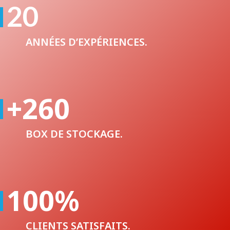
20
ANNÉES D’EXPÉRIENCES.
+260
BOX DE STOCKAGE.
100
%
CLIENTS SATISFAITS.