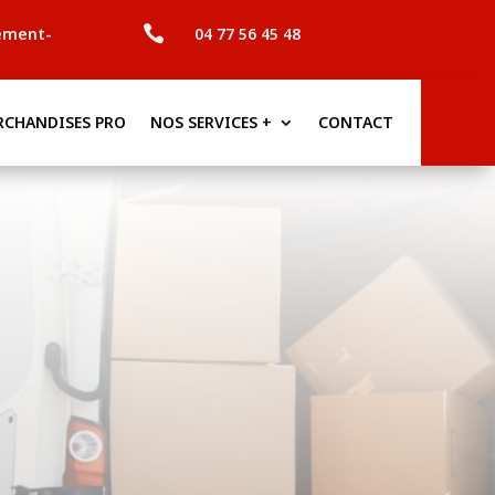

ement-
04 77 56 45 48
RCHANDISES PRO
NOS SERVICES +
CONTACT