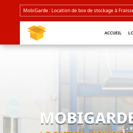
MobiGarde : Location de box de stockage à Fraiss
ACCUEIL
L
MOBIGARD