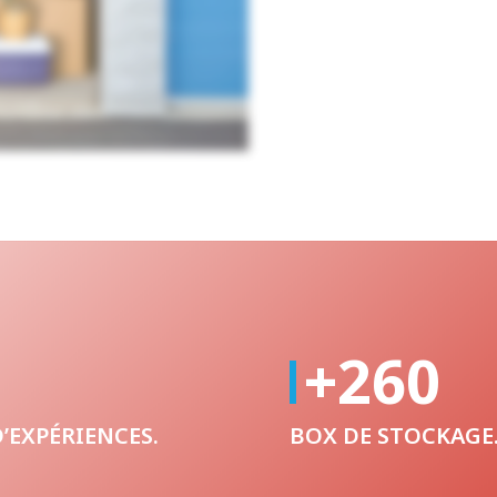
+260
’EXPÉRIENCES.
BOX DE STOCKAGE