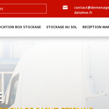

contact@demenag
es
delolme.fr
OCATION BOX STOCKAGE
STOCKAGE AU SOL
RECEPTION MA
E