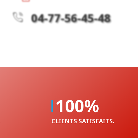
04-77-56-45-48
100
%
.
CLIENTS SATISFAITS.