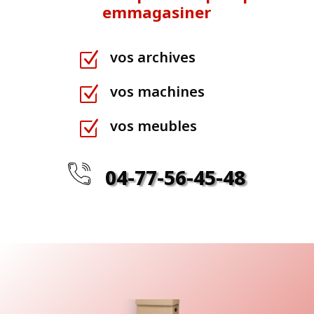
Besoin d’une pièce en plus pour
emmagasiner
vos archives
Z
vos machines
Z
vos meubles
Z
04-77-56-45-48