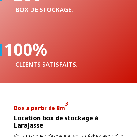
BOX DE STOCKAGE.
100
%
CLIENTS SATISFAITS.
3
Box à partir de 8m
Location box de stockage à
Larajasse
Vous manquez d’espace et vous désirez avoir d’un