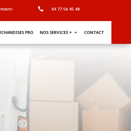

ement-
04 77 56 45 48
RCHANDISES PRO
NOS SERVICES +
CONTACT