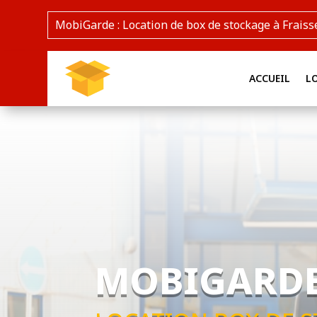
MobiGarde : Location de box de stockage à Fraiss
ACCUEIL
L
MOBIGARD