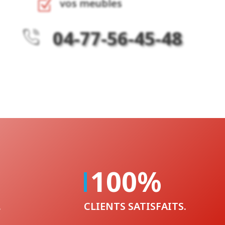
vos meubles
Z
04-77-56-45-48
100
%
.
CLIENTS SATISFAITS.