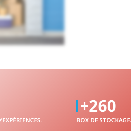
+260
’EXPÉRIENCES.
BOX DE STOCKAGE