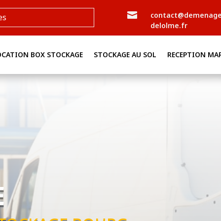

contact@demenag
es
delolme.fr
OCATION BOX STOCKAGE
STOCKAGE AU SOL
RECEPTION MA
E